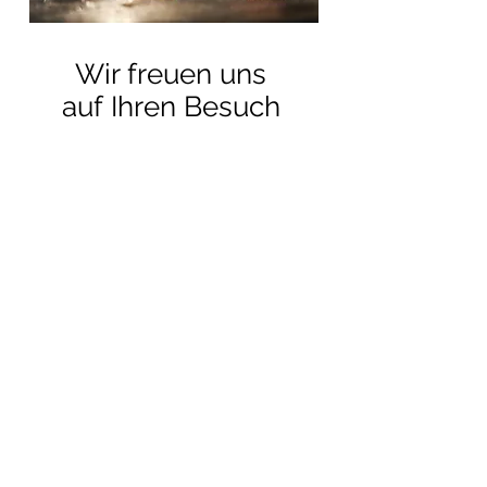
richtigen Job für dich!

Wir freuen uns
Das erwartet dich:

auf Ihren Besuch
- Bau und Reparatur von 
individuellen 
Kachelöfen, 
Heizkaminen und 
Heizsystemen mit Holz

- Handwerkliche 
Herausforderungen, die 
dich fordern und 