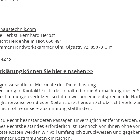
-haustechnik.com
ne Herbst, Bernhard Herbst
richt Heidenheim HRA 660 481
mmer Handwerkskammer Ulm, Olgastr. 72, 89073 Ulm
142751
klärung können Sie hier einsehen >>
ngen wesentliche Merkmale der Dienstleistung
herigen Kontakt! Sollte der Inhalt oder die Aufmachung dieser 
 Bestimmungen verletzen, so bitten wir um eine entsprechende Nac
glicherweise von diesen Seiten ausgehenden Schutzrecht-Verletzu
 nicht ohne unsere Zustimmung stattfinden.
e zu Recht beanstandeten Passagen unverzüglich entfernt werden, 
ines Rechtsbeistandes erforderlich ist. Dennoch von Ihnen ohne vo
ste Kosten werden wir voll umfänglich zurückweisen und gegeben
nannter Bestimmungen einreichen.