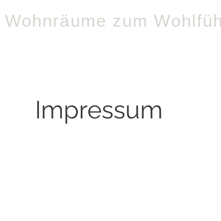
Wohnräume zum Wohlfüh
lung
Kachel u. Kaminöfen
Heizung I Wartung
Lüftung I
Impressum