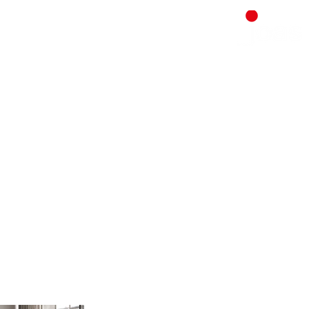
Home
Badsanierung I Badaustel