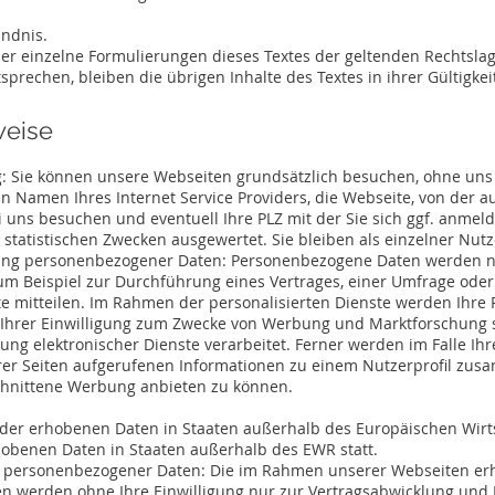
ändnis.
oder einzelne Formulierungen dieses Textes der geltenden Rechtslag
tsprechen, bleiben die übrigen Inhalte des Textes in ihrer Gültigke
weise
Sie können unsere Webseiten grundsätzlich besuchen, ohne uns m
en Namen Ihres Internet Service Providers, die Webseite, von der a
i uns besuchen und eventuell Ihre PLZ mit der Sie sich ggf. anmel
statistischen Zwecken ausgewertet. Sie bleiben als einzelner Nut
ung personenbezogener Daten: Personenbezogene Daten werden n
zum Beispiel zur Durchführung eines Vertrages, einer Umfrage oder
ste mitteilen. Im Rahmen der personalisierten Dienste werden Ihre
 Ihrer Einwilligung zum Zwecke von Werbung und Marktforschung 
ng elektronischer Dienste verarbeitet. Ferner werden im Falle Ihr
er Seiten aufgerufenen Informationen zu einem Nutzerprofil zu
schnittene Werbung anbieten zu können.
 der erhobenen Daten in Staaten außerhalb des Europäischen Wirt
rhobenen Daten in Staaten außerhalb des EWR statt.
 personenbezogener Daten: Die im Rahmen unserer Webseiten e
 werden ohne Ihre Einwilligung nur zur Vertragsabwicklung und 